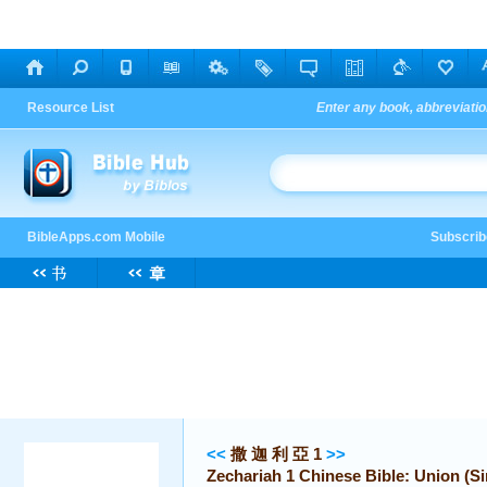
<<
撒 迦 利 亞 1
>>
Zechariah 1 Chinese Bible: Union (Si