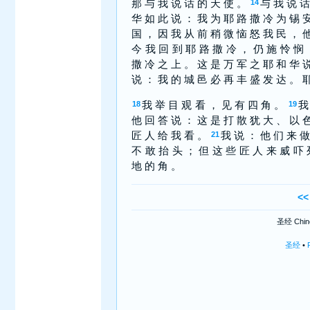
那 与 我 说 话 的 天 使 。
与 我 说 话
14
华 如 此 说 ： 我 为 耶 路 撒 冷 为 锡 
国 ， 因 我 从 前 稍 微 恼 怒 我 民 ， 
今 我 回 到 耶 路 撒 冷 ， 仍 施 怜 悯 
撒 冷 之 上 。 这 是 万 军 之 耶 和 华 
说 ： 我 的 城 邑 必 再 丰 盛 发 达 。 
我 举 目 观 看 ， 见 有 四 角 。
我
18
19
他 回 答 说 ： 这 是 打 散 犹 大 、 以 
匠 人 给 我 看 。
我 说 ： 他 们 来 做
21
不 敢 抬 头 ； 但 这 些 匠 人 来 威 吓 
地 的 角 。
<<
圣经 Chines
圣经
•